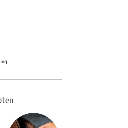
tung
oten